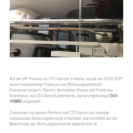
Auf der VIP Preview von CTC Giersch in Hemer wurde am 19.09.2019
einem handverlesen Publikum aus Wohnungswirtschaft,
Energieversorgern, Planern, Architekten Presse und Politik das
brandneue, von CTC Giersch patentierte, Sanierungskonzept
DUO-
HYBRID
vorgestellt.
Zusammen mit seinen Partnern hat CTC Giersch ein modular
aufgebautes Sanierungskonzept entwickelt, was komplett auf die
Bedürfnisse der Wohnungswirtschaft abgestimmt ist.