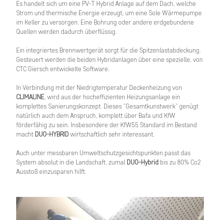
Es handelt sich um eine PV-T Hybrid Anlage auf dem Dach, welche
Strom und thermische Energie erzeugt, um eine Sole Wärmepumpe
im Keller zu versorgen. Eine Bohrung oder andere erdgebundene
Quellen werden dadurch überflüssig.
Ein integriertes Brennwertgerät sorgt für die Spitzenlastabdeckung.
Gesteuert werden die beiden Hybridanlagen über eine spezielle, von
CTC Giersch entwickelte Software.
In Verbindung mit der Niedrigtemperatur Deckenheizung von
CLIMALINE
, wird aus der hocheffizienten Heizungsanlage ein
komplettes Sanierungskonzept. Dieses "Gesamtkunstwerk" genügt
natürlich auch dem Anspruch, komplett über Bafa und KfW
förderfähig zu sein. Insbesondere der KfW55 Standard im Bestand
macht
DUO-HYBRID
wirtschaftlich sehr interessant.
Auch unter messbaren Umweltschutzgesichtspunkten passt das
System absolut in die Landschaft, zumal
DUO-Hybrid
bis zu 80% Co2
Ausstoß einzusparen hilft.