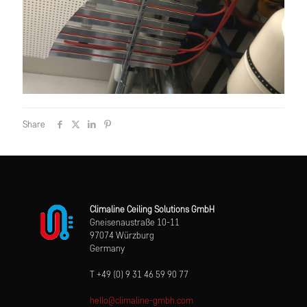
Share
Climaline Ceiling Solutions GmbH
Gneisenaustraße 10-11
97074 Würzburg
Germany
T +49 (0) 9 31 46 59 90 77
hello@climaline-gmbh.com