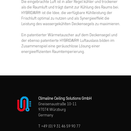
Die eingebrachte Luft ist in aller Regel kühler und trockener
als die Raumluft und trägt damit zur Kühlung des Raums bei.
HYBRIDAIR® ist die Idee, die verfügbare Kühlleistung der
Frischluft optimal zu nutzen und als Synergieeffekt die
Leistung des wassergekühlten Deckensegels zu maximieren.
Ein patentierter Wärmetauscher auf dem Deckensegel und
der ebenso patentierte HYBRIDAIR® Luftauslass bilden im
Zusammenspiel eine geräuschlose Lösung einer
energieeffizienten Raumtemperierung.
Climaline Ceiling Solutions GmbH
Gneisenaustraße 10-11
97074 Würzburg
Germany
T +49 (0) 9 31 46 59 90 77