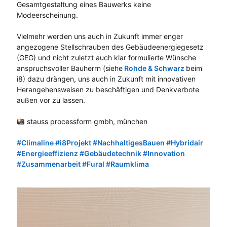
Gesamtgestaltung eines Bauwerks keine
Modeerscheinung.
Vielmehr werden uns auch in Zukunft immer enger
angezogene Stellschrauben des Gebäudeenergiegesetz
(GEG) und nicht zuletzt auch klar formulierte Wünsche
anspruchsvoller Bauherrn (siehe
Rohde & Schwarz
beim
i8) dazu drängen, uns auch in Zukunft mit innovativen
Herangehensweisen zu beschäftigen und Denkverbote
außen vor zu lassen.
stauss processform gmbh, münchen
Hashtag
#
Climaline
#
i8Projekt
#
NachhaltigesBauen
#
Hybridair
Hashtag
Hashtag
Hashtag
Hashtag
#
Energieeffizienz
#
Gebäudetechnik
#
Innovation
Hashtag
Hashtag
Hashtag
#
Zusammenarbeit
#
Fural
#
Raumklima
Hashtag
Hashtag