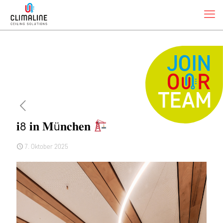
𝐢8 𝐢𝐧 𝐌ü𝐧𝐜𝐡𝐞𝐧
7. Oktober 2025