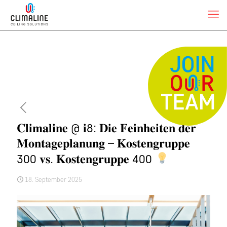
𝐂𝐥𝐢𝐦𝐚𝐥𝐢𝐧𝐞 @ 𝐢8: 𝐃𝐢𝐞 𝐅𝐞𝐢𝐧𝐡𝐞𝐢𝐭𝐞𝐧 𝐝𝐞𝐫
𝐌𝐨𝐧𝐭𝐚𝐠𝐞𝐩𝐥𝐚𝐧𝐮𝐧𝐠 – 𝐊𝐨𝐬𝐭𝐞𝐧𝐠𝐫𝐮𝐩𝐩𝐞
300 𝐯𝐬. 𝐊𝐨𝐬𝐭𝐞𝐧𝐠𝐫𝐮𝐩𝐩𝐞 400
18. September 2025