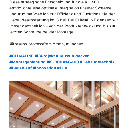
Diese strategische Entscheidung für die KG 400
ermöglichte eine optimale Integration unserer Systeme
und trug maßgeblich zur Effizienz und Funktionalität der
Gebäudeausstattung im i8 bei. Bei CLIMALINE denken wir
immer ganzheitlich – von der Produktentwicklung bis zur
letzten Schraube bei der Montage!
stauss processform gmbh, münchen
Hashtag
#
CLIMALINE
#
i8Projekt
#
Heizkühldecken
Hashtag
Hashtag
Hashtag
#
Montageplanung
#
KG300
#
KG400
#
Gebäudetechnik
Hashtag
Hashtag
Hashtag
Hashtag
#
Bauablauf
#
Innovation
#
HLK
Hashtag
Hashtag